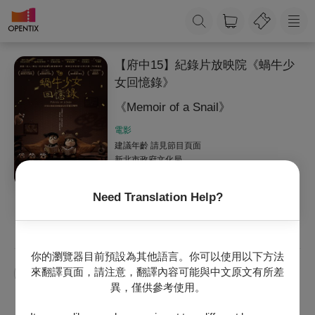
【府中15】紀錄片放映院《蝸牛少
女回憶錄》
《Memoir of a Snail》
電影
建議年齡 請見節目頁面
新北市政府文化局
Need Translation Help?
收藏
主辦專頁
官網
你的瀏覽器目前預設為其他語言。你可以使用以下方法
來翻譯頁面，請注意，翻譯內容可能與中文原文有所差
【府中15】紀錄片放映院
異，僅供參考使用。