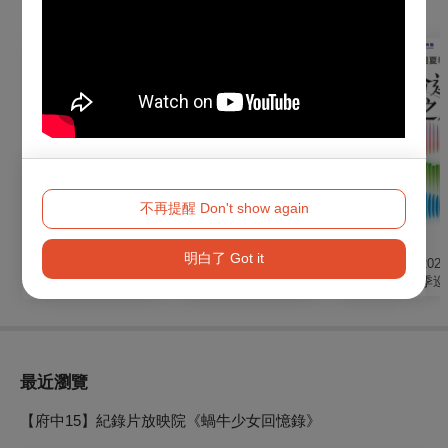
購買此節目的人，也買了...
不再提醒 Don't show again
音樂
音樂
音樂
明白了 Got it
2026《琉璃光・生命
【TCO】聽見蘇文慶
《命運之旅》202
序章》— 經典文學清
－2026/27樂季開季音
東回響樂團夏季巡
唱劇
樂會
最近瀏覽
【府中15】紀錄片放映院《蝸牛少女回憶錄》