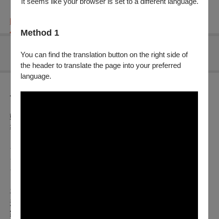
It seems like your browser is set to a different language.
購票資訊
節目介紹
折扣方案
重要須知
Method 1
無可售場次
You can find the translation button on the right side of
the header to translate the page into your preferred
language.
節目介紹
動畫片｜2024｜澳洲｜Color｜HD｜94分鐘｜英語｜中文字幕
導演：亞當艾略特
★2025奧斯卡金像獎最佳動畫片提名
★2025金球獎最佳動畫片提名
★2024安錫國際動畫影展水晶獎最佳影片
喜歡閱讀但人生慘到不能再慘的emo少女葛瑞絲，因父母早
逝，她與相依為命的雙胞胎弟弟被強行拆散，送往不同的寄養
家庭，孤獨的她只有蝸牛作伴，像躲在殼裡逐漸封閉自己，就