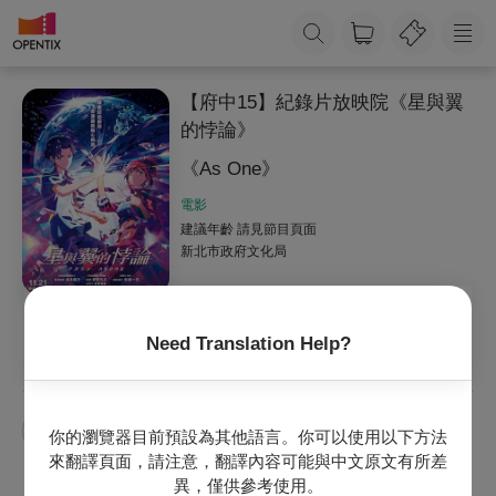
【府中15】紀錄片放映院《星與翼
的悖論》
《As One》
電影
建議年齡 請見節目頁面
新北市政府文化局
Need Translation Help?
收藏
主辦專頁
官網
【府中15】紀錄片放映院
你的瀏覽器目前預設為其他語言。你可以使用以下方法
來翻譯頁面，請注意，翻譯內容可能與中文原文有所差
異，僅供參考使用。