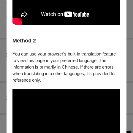
盪，將改寫他們的未來。
分級：普遍級
Method 2
You can use your browser's built-in translation feature
折扣方案
to view this page in your preferred language. The
本場次無任何折扣優惠
information is primarily in Chinese. If there are errors
when translating into other languages, it’s provided for
reference only.
查看
退換須知
購買此節目的人，也買了...