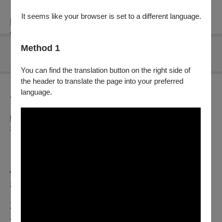
It seems like your browser is set to a different language.
購票資訊
節目介紹
折扣方案
重要須知
Method 1
無可售場次
You can find the translation button on the right side of
the header to translate the page into your preferred
language.
節目介紹
動畫片｜2025｜日本｜Color｜HD｜92分鐘｜日語｜中文字幕
導演：靜野孔文
★改編自人氣街機遊戲《星與翼的悖論》
懷抱音樂夢想卻對未來迷惘的高中生「陽」，某天腦中突然響
起陌生的聲音，隨即被耀眼白光捲入異空間，意識與宇宙行星
「巡星」上的少女機械師「拉科」產生共生連結。此時，巡星
正因能源「星之血」而陷入戰亂，拉科與守衛隊長「維戈」並
肩應對災難。當兩個世界因命運交錯，陽的歌聲跨越時空迴