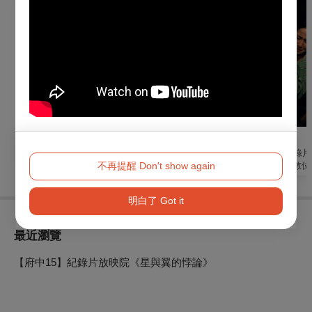
其他
戲劇
電影
【2026點點限時集】
2026同黨劇團《父親
【府中15】紀錄片
不再提醒 Don't show again
每月18號 限量免費搶
母親》
映院《原鄉人數位
100點
復客語版》
明白了 Got it
最近瀏覽
【府中15】紀錄片放映院《星與翼的悖論》