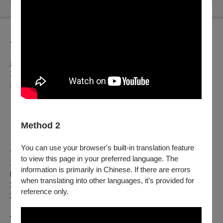
節目介紹
劇情片｜2025｜泰國｜Color｜HD｜130分鐘｜泰語｜中文字
幕
導演：林金偉
★2025坎城影展影評人週大獎
★2025芝加哥國際影展銀雨果獎
Method 2
★2025蒙特婁新電影影展蒙特利爾自豪獎
You can use your browser's built-in translation feature
一位死於空污的妻子，竟意外附身吸塵器重返人間！為了守護
to view this page in your preferred language. The
這段跨越生死的戀情，她決心證明自己是能守護家庭的「有用
information is primarily in Chinese. If there are errors
的鬼」，沒想到卻意外捲入國家級的神秘事件。由北影影帝萬
when translating into other languages, it’s provided for
洛・隆甘迦與《淒厲人妻》人氣泰國女星黛薇卡·霍內(Mai)主
reference only.
演。
分級：限制級