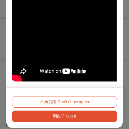
折扣方案
本場次無任何折扣優惠
展演須知
到場注意事項：
1.於Opentix售票網訂購，請事先領取票券，活動現場無法受理
網路訂票取票作業敬請見諒。
不再提醒 Don't show again
2.影片放映前10分鐘進場，影片開演後20分鐘後禁止入場。
3.嚴禁穿拖鞋、吸煙、攜帶寵物及佔位,觀賞電影時,請關閉行
明白了 Got it
動電話。
4.請遵守電影分級制度，依規定入場觀影。