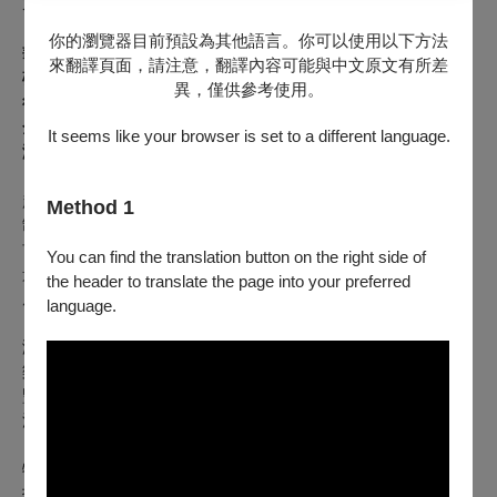
邀你一起上月球！
你的瀏覽器目前預設為其他語言。你可以使用以下方法
華語搖滾天王跨界爵士大樂團
來翻譯頁面，請注意，翻譯內容可能與中文原文有所差
碰撞全編制大樂隊磅礡聲響
異，僅供參考使用。
從經典爵士到趙傳代表作
全新爵士編曲在國家級音樂廳展開一場搖滾與爵士交融的限定
It seems like your browser is set to a different language.
演出
趙傳，華語搖滾代表趙傳將以獨特而充滿力量的嗓音，與全編
Method 1
制爵士大樂隊的磅礡音響正面交會。最純粹的歌聲，承載一首
首熟悉旋律；最豐沛的和聲，鋪展出搖滾與爵士交融的壯闊聲
You can find the translation button on the right side of
景。透過全新爵士編曲，趙傳經典作品將被賦予更寬廣的音樂
the header to translate the page into your preferred
層次，從深情吟唱到熱烈搖擺，展現截然不同的舞台魅力。曲
language.
目的安排兼具爵士的經典與趙傳代表作的創作，這不僅是一場
演唱會，更是一場聲音與編制的跨界實驗。趙傳Ｘ臺北爵士大
樂隊「首次」攜手登上國家級音樂廳，將以最純粹的歌聲、最
豐沛的大樂隊聲響，帶領觀眾近距離聆聽旋律的深度，感受搖
滾與爵士交融的全新魅力。
特別嘉賓
｜歌手 - 趙傳
指揮｜李承育