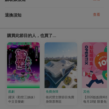
查看
退換須知
購買此節目的人，也買了...
戲劇
免費身障
其他
躍演《勸世三姊妹》
衛武營主辦節目免費
【2026點點限時
中文音樂劇
身障票專區
每月18號 限量免
100點