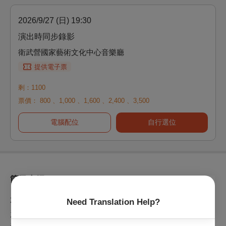
2026/9/27 (日) 19:30
演出時同步錄影
衛武營國家藝術文化中心音樂廳
提供電子票
剩：1100
票價：
800
、
1,000
、
1,600
、
2,400
、
3,500
電腦配位
自行選位
節目介紹
2026中秋節
Need Translation Help?
趙傳Ｘ臺北爵士大樂隊