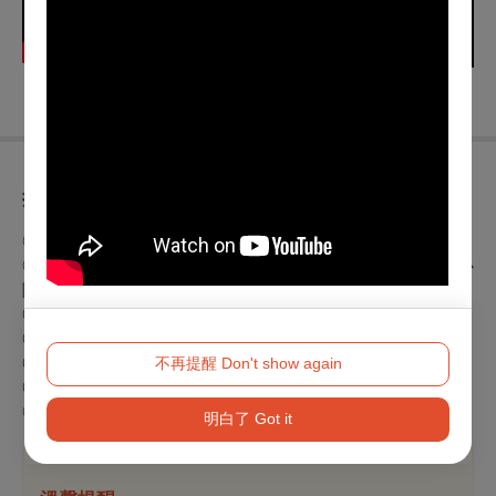
折扣方案
◎
7月31日前購票可享早鳥85折優惠
◎身心障礙人士及陪同者1名購票5折優待，入場時應出示身心
障礙證明，陪同者與身障者需同時入場。
◎
「HESS專案」8折
。
◎
「RSI專案」8折
。
◎
「TJO社區大學之友」8折
不再提醒 Don't show again
。
◎
「TJO之友」8折
。
◎兩廳院之友 9 折。
明白了 Got it