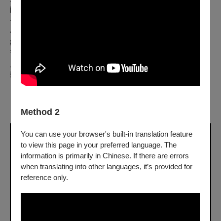
薩克斯風│楊曉恩 張家齊 何冠勳 沈鉑恆 黃瑞仲
長號│王于維 謝蓉慧 鄧亦峻 王翊丞
小號│蔡凱麟 何政融 邵思妤 王昱荃
鋼琴│烏野薰
吉他│陳子彰
貝斯│李明祐
鼓組│郭逸萱
＊7/31前購票，早鳥優惠。
＊購買20張以上團體票，請洽專線02-2737-1881。
Method 2
You can use your browser's built-in translation feature
to view this page in your preferred language. The
information is primarily in Chinese. If there are errors
when translating into other languages, it’s provided for
reference only.