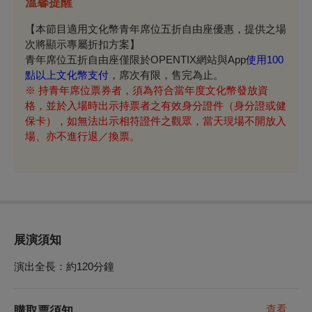
溫馨提醒
【本節目適用文化幣青年席位五折自由座優惠，提供之場
次將顯示專屬折扣方案】
青年席位五折自由座僅限於OPENTIX網站與App
使用100
點以上文化幣支付
，席次有限，售完為止。
※
持青年席位票券者，須為符合當年度文化幣發放資
格，並於入場時出示持票者之有效身分證件（身分證或健
保卡），如無法出示相符證件之觀眾，當天現場不開放入
場、亦不進行退／換票。
展演須知
演出全長：約120分鐘
查看
購取票須知