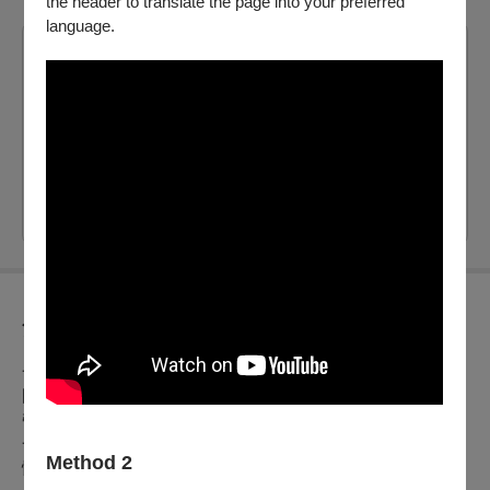
the header to translate the page into your preferred
language.
2026/10/18 (日) 19:00
牯嶺街小劇場二樓藝文空間
剩：40
票價：
800
、
1,200
購買
節目介紹
一個週日下午。妹妹難得擁有屬於自己的安靜時光。
門鈴響起——多年關係緊繃的姐姐突然出現，
帶著幾近崩潰的情緒，只求一個晚上能有地方落腳。
一場再平常不過的重逢，
Method 2
慢慢揭開那些從未被好好說出口的過去。