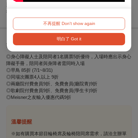
那些藏在家庭裡的傷、那些說不出口的求救、那些「想離開，
卻走不了」的人生。
不再提醒 Don't show again
明白了 Got it
折扣方案
◎身心障礙人士及陪同者1名購票5折優待，入場時應出示身心
障礙手冊，陪同者與身障者需同時入場
◎早鳥 85折 (7/1~8/31)
◎同場次團票4人以上 9折
◎兩廳院付費會員9折、免費會員(廳院青)9折
◎歌劇院付費會員9折、免費會員(學生卡)9折
◎Meisner之友輸入優惠代碼9折
溫馨提醒
※如有購買本節目輪椅席及輪椅陪同席需求，請洽主辦單