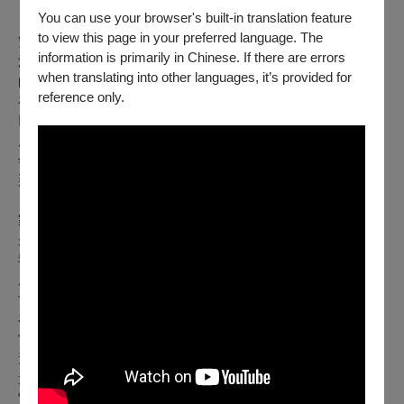
You can use your browser's built-in translation feature
《Dolores》是美國劇作家Edward Allan Baker筆下極具張力的
to view this page in your preferred language. The
雙人舞台劇。
information is primarily in Chinese. If there are errors
沒有複雜場景、沒有煽情鋪陳，只有兩個女人之間真實到刺痛
when translating into other languages, it’s provided for
的對話。
reference only.
在日常語氣裡，浮現的是長年累積的創傷、無法切斷的依賴、
以及女性在家庭與關係中的艱難處境。
原作背景設定於 1980 年代的美國，本次製作將故事移至2000
年代的台北
那是一個社會快速變動的年代——
家庭價值正在轉型、女性意識逐漸抬頭、家暴防治法剛通過不
久但家暴事件仍頻傳。
我們期待透過時代轉換，讓當今的觀眾稍微拉開一點距離，但
反思：
世界真的有向前走了嗎？為什麼有些人，仍被困在關係裡、困
在社會結構裡？
當今的台灣這些議題難道就真的不存在了嗎？為社麼家暴案件
還是存在？
這齣戲沒有英雄，只有努力活著的人。
它讓我們看見——