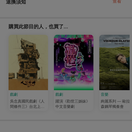
查看
退換須知
購買此節目的人，也買了...
戲劇
戲劇
音樂
吳念真國民戲劇《人
躍演《勸世三姊妹》
絢麗系列 — 歐拉
間條件三》台北上午
中文音樂劇
森鋼琴獨奏會
零時