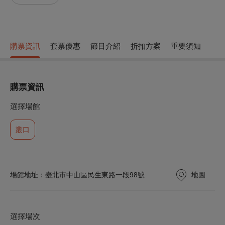
購票資訊
套票優惠
節目介紹
折扣方案
重要須知
購票資訊
選擇場館
叢口
地圖
場館地址：臺北市中山區⺠⽣東路⼀段98號
選擇場次