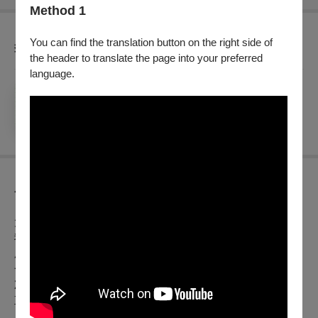
Method 1
You can find the translation button on the right side of
套票優惠
the header to translate the page into your preferred
language.
【草搞場聯動】套票
銷售：
2026/6/26 (五) - 2026/8/19 (三)
節目介紹
太 有 才 華 也 是 不 錯 。
我 這 樣 跟 自 己 說 。
所 以 持 續 的 做 點 什 麼 。
一
次 又 一 次 。
直 到
見 證 藝 術 的