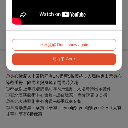
草搞場介紹
「生命有時，草搞一場」，讓我們以創作連結生命。2021年由
李憶銖、戴華旭成立，旨在連結各領域，有機共創劇場，探索
各式跨界實驗、文本與活動。
不再提醒 Don't show again
明白了 Got it
折扣方案
◎身心障礙人士及陪同者1名購票5折優待，入場時應出示身心
障礙手冊，陪同者與身障者需同時入場
◎65歲以上年長者購票可享5折優惠，入場時請出示證件
◎臺北表演藝術中心會員─成癮玩家／團隊玩家８５折
◎臺北表演藝術中心會員─新手玩家９折
◎草搞場套票：購買《華旭：tryout的tryout的tryout》+《太有
才華》享有8折優惠