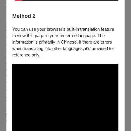
現 身 。
Method 2
第一次上的才藝課是芭蕾。
You can use your browser's built-in translation feature
第一百零八次的後悔直到真正學會。
to view this page in your preferred language. The
學會鋼琴了嗎學會心算了嗎
information is primarily in Chinese. If there are errors
學會做網站了嗎學會畫畫時不在背景
when translating into other languages, it’s provided for
畫蛇添足了嗎？
reference only.
學會音樂是什麼了嗎學會什麼是美了嗎？
美是一種感覺還是一種國家
我是雙語幼稚園。
我用失語當翅膀。
一切的問題很簡單。
就只是（我還在想）
太有才華。
可能你跟我不一樣
怎麼可能一樣
或者
我們一樣？