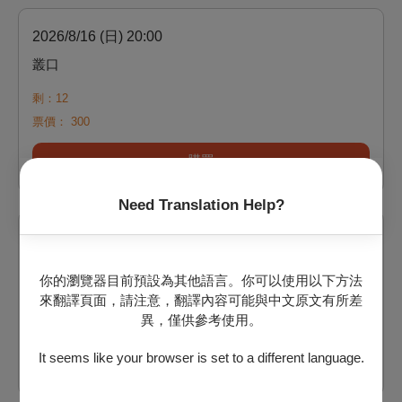
2026/8/16 (日) 20:00
叢口
剩：12
票價：
300
購買
Need Translation Help?
2026/8/19 (三) 20:00
叢口
你的瀏覽器目前預設為其他語言。你可以使用以下方法
來翻譯頁面，請注意，翻譯內容可能與中文原文有所差
剩：18
異，僅供參考使用。
票價：
300
It seems like your browser is set to a different language.
購買