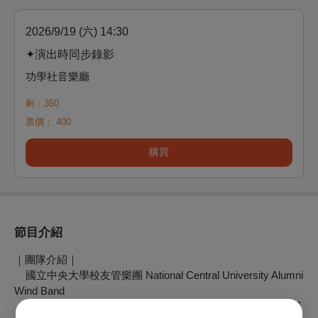
2026/9/19 (六) 14:30
✦演出時同步錄影
功學社音樂廳
剩：350
票價：
400
購買
節目介紹
｜團隊介紹｜
國立中央大學校友管樂團 National Central University Alumni
Wind Band
《國立中央大學校友管樂團》係由國立中央大學管樂社歷