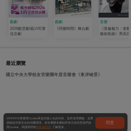
戲劇
戲劇
音樂
2026酷雲劇場LIVE實
《同棲時間》舞台劇
《英倫魅力：奎爾
況京劇
藝術歌曲》男高音
健吉2026聲樂獨
最近瀏覽
國立中央大學校友管樂團年度音樂會《東岸峻景》
OPENTIX將運用Cookie來提供個人化的內容、提昇使用體驗，也希
同意
望能提供更安全的消費環境。若你瀏覽本網站即表示你同意我們使
用Cookie。閱讀我們的
隱私權政策
了解更多。