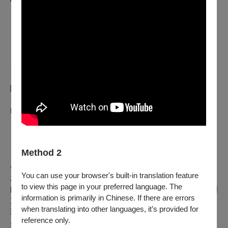
《天之御中主神～吹奏楽のための神話》
片岡寬晶
《Hymn to a Blue Hour》
John Mackey
★演出長度約85分鐘（含中場休息15分鐘）
★主辦單位保有最終修改、變更及取消本節目之權利，若有相
關異動將公告於國立中央大學校友管樂團臉書粉絲專頁，恕不
另行通知。
https://www.facebook.com/NCUWindAlumni
｜指揮介紹｜
黃瑀萌 Yu Meng Huang
Method 2
黃瑀萌身兼薩克斯風演奏家、樂團指揮以及編曲家。音樂
生涯啟蒙自師大附中管樂隊，擔任薩克斯風首席；中央大學土
You can use your browser's built-in translation feature
木系畢業後，考取交通大學音樂研究所演奏組，師事蔡佳修老
to view this page in your preferred language. The
師。樂團指揮啟蒙於NSO小號副首席吳建銘老師，曾經帶領國
information is primarily in Chinese. If there are errors
立師大附中以及國立中央大學管樂社獲得台灣音樂比賽特優，
when translating into other languages, it’s provided for
現為中央大學管樂社指導老師、新竹市立管樂團助理指揮、中
reference only.
央大學校友管樂團指揮。大學時期始將管弦作品改編為管樂編