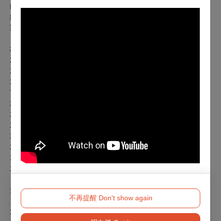
曲。擔任新竹市立管樂團助理指揮期間，更多次接受樂團委託
編曲與創作，成為國內少數具備演奏、指揮、編曲專業的音樂
家。
校友團歷年音樂會：
2017.11.26 創團音樂會《1:25的青春》
2018.06.02 夏季音樂會《Dancing in the Wind》
2018.12.01 冬季音樂會《聽見世界的心跳 Every Breath You
Take》
2019.05.04 臺南管樂藝術季
2019.11.03 冬季音樂會《三五好友 Listen to Me!》
2020.11.28 冬季音樂會《憶》
2022.12.03 冬季音樂會《世界之韻》
2023.12.23 冬季音樂會《Back to 1954》
2024.09.22 年度音樂會《戰爭與和平》
2025.09.06 年度音樂會《歐洲之聲》
注意事項：
不再提醒 Don't show again
1. 本場次同步錄影。
2. 退換票請於10天前至兩廳院售票口辦理。