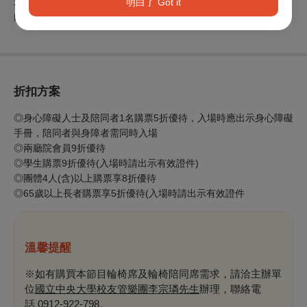
明白了 Got it
3. 最新資訊請至國立中央大學校友管樂團臉書粉絲專頁查看。
https://www.facebook.com/NCUWindAlumni/
折扣方案
◎身心障礙人士及陪同者1名購票5折優待，入場時應出示身心障礙
手冊，陪同者與身障者需同時入場
◎兩廳院會員9折優待
◎學生購票9折優待(入場時請出示有效證件)
◎團體4人(含)以上購票享8折優待
◎65歲以上長者購票享5折優待(入場時請出示有效證件
溫馨提醒
※如有購買本節目輪椅席及輪椅陪同席需求，請洽主辦單
位
國立中央大學校友管樂團李宗璘先生
辦理，聯絡電
話
0912-922-798
。