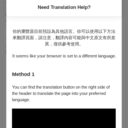
屆校友於2017年籌組而成。校友們感念在校時期團練的美好時
Need Translation Help?
光，期許畢業後能利用工作之餘繼續演奏音樂、享受音樂，因
此創立了校友管樂團。校友團將接續管樂社成立之宗旨提倡音
樂休閒娛樂，並以豐富多變的音樂饗宴陶冶大眾、落實藝文教
育的推廣薰陶。
你的瀏覽器目前預設為其他語言。你可以使用以下方法
藉由各種不同形式的音樂會演出，將長久以來校友們對於
來翻譯頁面，請注意，翻譯內容可能與中文原文有所差
音樂的體悟，以及秉持完美呈現各類音樂風格的企圖心，與各
異，僅供參考使用。
地喜愛音樂的人們一同分享。努力將音樂帶入觀眾心中，使音
樂成為你我生命中不可或缺的一部份！
It seems like your browser is set to a different language.
｜演出曲目｜
《East Coast Pictures》
Method 1
Nigel Hess
《Chopsticks》
You can find the translation button on the right side of
Owen / arr. Ralph Hicks
the header to translate the page into your preferred
《Sinfonia Festiva》
language.
Arne Running
《Huapango》
J. P. Moncayo / arr. R. Benedetti
《一年の詩 ～吹奏楽のための～》
Akito Matsuda