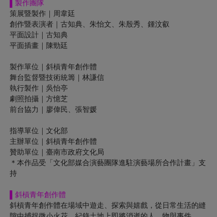
▌
製作團隊
策展暨製作｜周韋廷
創作暨表演者｜古知典、朱怡文、朱殷秀、鍾汶叡
平面設計｜古知典
平面插畫｜陳勁廷
製作單位｜斜槓青年創作體
舞台監督暨技術統籌｜林謙信
執行製作｜吳怡亭
劇照拍攝｜方憶芝
前台協力｜廖偉民、張智媛
指導單位｜文化部
主辦單位｜斜槓青年創作體
贊助單位｜臺南市政府文化局
＊本作品受「文化部媒合演藝團隊進駐演藝場所合作計畫」支
持
▌
斜槓青年創作體
斜槓青年創作體在場域中遊走、探索與嬉戲，從日常生活的縫
隙中捕捉微小火花，紀錄土地上即將消逝的人、物與事件。