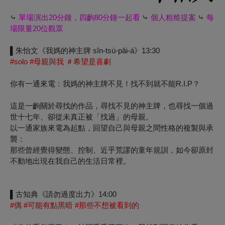
⤷
單場演出20分鐘，四齣80分鐘一起看
⤷
個人粗糙提案
⤷
每
場限量20位觀眾
▌朱怡文《我媽的神主牌 sîn-tsú-pâi-á》13:30
#solo #母親與我 ＃希望是喜劇
你有一通來電：我媽的神主牌不見！找不到就不能R.I.P？
這是一齣關於尋找的作品，尋找不見的神主牌，也尋找一個過
世十七年、卻從未真正被「找過」的母親。
以一通家族來電為起點，回望自己與母親之間性格的複製與承
襲：
那些曾經覺得變態、控制、近乎荒謬的童年規訓，如今卻原封
不動地出現在我自己的生活日常裡。
▌古知典《請勿過度出力》14:00
#偶 #可能有點黑暗 #那些不想被看到的