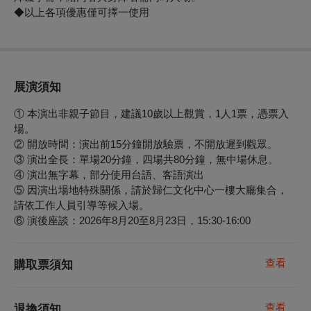
◆
以上各項優惠僅可擇一使用
展演須知
① 本演出非親子節目，建議10歲以上觀賞，1人1票，憑票入
場。
② 開放時間：演出前15分鐘開放驗票，不開放遲到觀眾。
③ 演出全長：單場20分鐘，四場共80分鐘，無中場休息。
④ 演出無字幕，部分使用台語、客語演出
⑤ 因演出場地特殊關係，請於歸仁文化中心一樓大廳集合，
請依工作人員引導等候入場。
⑥
演後座談：2026年8月20至8月23日，15:30-16:00
查看
購取票須知
查看
退換須知