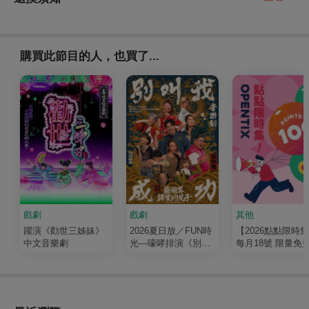
購買此節目的人，也買了...
戲劇
戲劇
其他
躍演《勸世三姊妹》
2026夏日放／FUN時
【2026點點限時
中文音樂劇
光—嚎哮排演《別叫
每月18號 限量免
我成功：藝術界歸來
100點
的兒子》