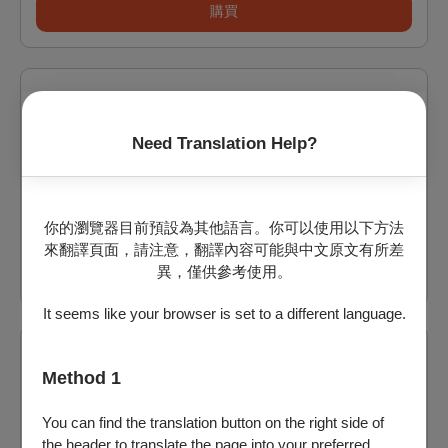
購買
2026/8/23 (日) 14:30
鍾汶叡《Tomato：目珠紅紅 》
Need Translation Help?
臺南歸仁文化中心B1
剩：7
票價：
你的瀏覽器目前預設為其他語言。你可以使用以下方法
150
來翻譯頁面，請注意，翻譯內容可能與中文原文有所差
購買
異，僅供參考使用。
It seems like your browser is set to a different language.
2026/8/23 (日) 15:00
Method 1
朱殷秀《媽的！喵的！》
臺南歸仁文化中心B1
You can find the translation button on the right side of
the header to translate the page into your preferred