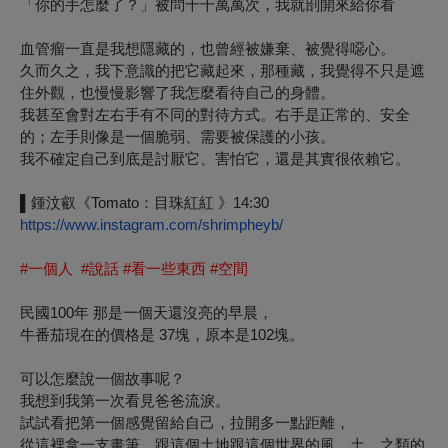
「你的手怎麼了？」被問千千萬萬次，我就剖開來給你看
血管瘤一直是我想隱藏的，也曾經被嫌棄、被覺得噁心。
久而久之，我下意識的把它藏起來，那種藏，我覺得不只是遮
住外觀，也慢慢影響了我怎麼看待自己的身體。
我甚至會對左右手有不同的對待方式。右手是正常的、安全
的；左手則像是一個脆弱、需要被保護的小孩。
我不確定自己到底是討厭它、害怕它，還是其實很依賴它。
▌鍾汶叡《Tomato：目珠紅紅 》14:30
https://www.instagram.com/shrimpheyb/
#一個人 #說話 #看一些東西 #空間
民國100年 那是一個天還沒亮的早晨，
牛番茄現在的價格是 37塊，原本是102塊。
可以怎麼說一個故事呢？
我想到我第一次看見爸爸流淚。
試試看把第一個感覺留給自己，拉開多一點距離，
從這裡拿一支畫筆，跟這個土地跟這個世界的風、土、之類的