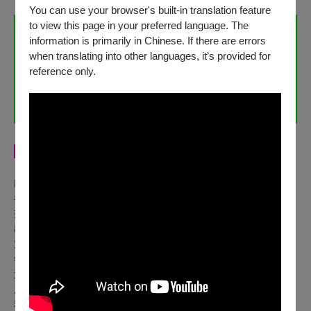
You can use your browser's built-in translation feature
to view this page in your preferred language. The
information is primarily in Chinese. If there are errors
when translating into other languages, it’s provided for
reference only.
▌
青年創造場 Ｘ四齣創作提案
由斜槓青年創作體主辦、周韋廷策展，期待能與南部青年創作
者共同打開創作的場域。
提供一個實驗的好所在，跳脫對市場與作品完整度的焦慮，提
出個人第一階段粗糙創作提案，回應當下的自己與其他。
策展以「棲身之所：關於我的及其他」為題，邀請四位南部青
年創作者，從自己的房間出發。
這個房間或許是流動生命裡的一處「暫棲之所」，同時也是構
成「家」的最小單位。
我們將向內展開這場房內旅行，在此空間中找尋：自己作為