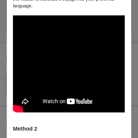
剩：5
language.
票價：
150
購買
套票優惠
青年創造場《棲身之所：關於我的及其他》任選4張享85
折
銷售：
2026/7/7 (二) - 2026/8/23 (日)
節目介紹
Method 2