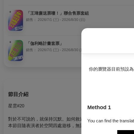
「王瑋廉送票嘍！」聯合售票套組
銷售：
2026/7/1 (三) - 2026/8/30 (日)
「伽利略計畫套票」
銷售：
2026/7/1 (三) - 2026/8/30 (日)
你的瀏覽器目前預設為
節目介紹
星雲#20
Method 1
對於不可說的，就保持沉默。如何敘述那些處於可敘述與不可敘
You can find the translat
本節目隨表演者於空間四處遊移，無固定座位。