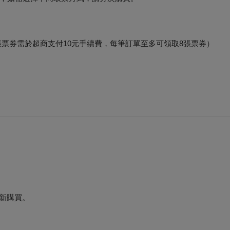
e-ET（每張票券需於超商支付10元手續費，每筆訂單至多可領取8張票券）
新購買。