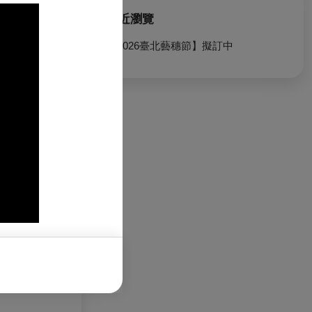
最近瀏覽
【2026臺北藝穗節】擬訂中