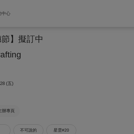
助中心
穗節】擬訂中
fting
/28 (五)
主辦專頁
不可說的
星雲#20