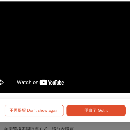
，請先加入會員
該折扣僅限網路購買。
富Life-ET，僅提供電腦自動選位，每筆訂單至多可訂購8張票券。
不再提醒 Don't show again
明白了 Got it
，如需選擇不同取票方式，請分次購買。