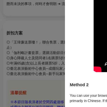
懸而未決的事項，何時才會明朗 ➔ 流星#12
折扣方案
◎「王瑋廉送票嘍！」聯合售票，選購活動節目內任8檔，即可
止）
◎「伽利略計畫套票」選購活動節目任三檔，可享85折。
◎身心障礙人士及陪同者1名購票5折優待，入場時應出示身心
◎年滿65歲(含)以上長者購票5折，入場須出示有效證件
◎臺北表演藝術中心會員─成癮玩家／團隊玩家85折
◎臺北表演藝術中心會員─新手玩家9折
Method 2
溫馨提醒
You can use your browser
primarily in Chinese. If 
※本節目隨表演者於空間四處遊移，無固定座位。如有購買本節