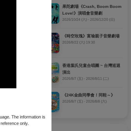
果陀劇場《Crash, Boom Boom 
Love!》演唱會音樂劇
2026/10/24 (六) - 2026/12/20 (日)
《時空玫瑰》富瑜親子音樂劇場
2026/8/22 (六) 19:30
量有限，售完為
香港葉氏兒童合唱團 ~ 台灣巡迴
演出
2026/8/7 (五) - 2026/8/11 (二)
《24K金曲同學會！同鞋～》
2026/8/7 (五) - 2026/8/8 (六)
guage. The information is
 reference only.
處臨櫃購買。