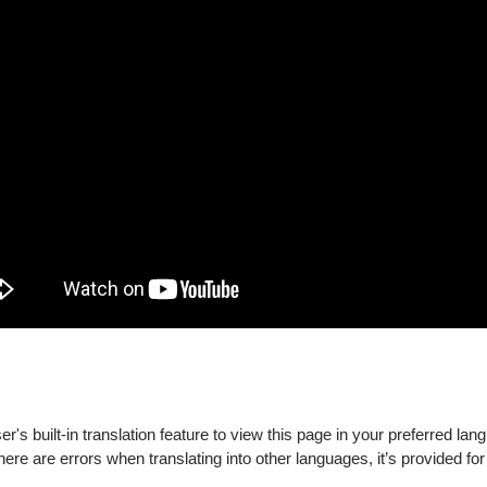
獲得策展節目「它仍然在動：公轉第七年」任1檔之票券。（套票數
障礙手冊，陪同者與身障者需同時入場
's built-in translation feature to view this page in your preferred lan
there are errors when translating into other languages, it’s provided for
目輪椅席及輪椅陪同席需求，可於服務時間至OPENTIX四大服務