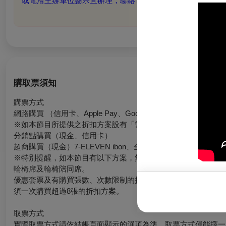
或電洽主辦單位謝宗宜辦理，聯絡電話：0916-254-390。
購取票須知
購票方式
網路購買 （信用卡、Apple Pay、Google Pay、ATM轉帳）
※如本節目所提供之折扣方案設有「需使用文化幣折抵」限制，
分銷點購買（現金、信用卡）
超商購買（現金）7-ELEVEN ibon、全家FamiPort、萊爾
※特別提醒，如本節目有以下方案，無法於超商購買：
輪椅席及輪椅陪同席。
優惠套票及有購買張數、次數限制的折扣方案。
須一次購買超過8張的折扣方案。
取票方式
實際取票方式請依結帳頁面顯示的選項為準。取票方式僅能擇一