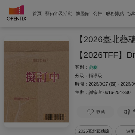
首頁
藝術節及活動
旗艦館
公告
服務據點
協
【2026臺北藝
【2026TFF】Dra
類別：
戲劇
分級：
輔導級
時間：
2026/8/27 (四) - 2026/8
主辦：
謝宗宜
0916-254-390
收藏
2026臺北藝穗節
遊蕩