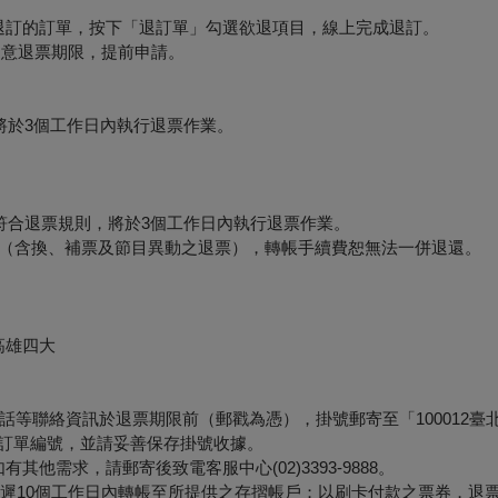
要退訂的訂單，按下「退訂單」勾選欲退項目，線上完成退訂。
必留意退票期限，提前申請。
將於3個工作日內執行退票作業。
符合退票規則，將於3個工作日內執行退票作業。
形（含換、補票及節目異動之退票），轉帳手續費恕無法一併退還。
高雄四大
等聯絡資訊於退票期限前（郵戳為憑），掛號郵寄至「100012臺
票面之訂單編號，並請妥善保存掛號收據。
他需求，請郵寄後致電客服中心(02)3393-9888。
最遲10個工作日內轉帳至所提供之存摺帳戶；以刷卡付款之票券，退