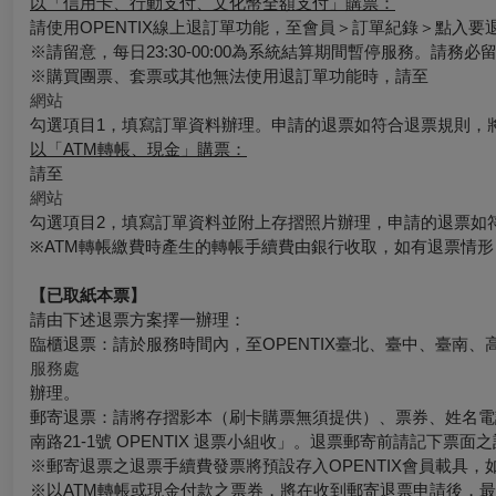
以「信用卡、行動支付、文化幣全額支付」購票：
請使用OPENTIX線上退訂單功能，至會員＞訂單紀錄＞點入
※請留意，每日23:30-00:00為系統結算期間暫停服務。請務
※購買團票、套票或其他無法使用退訂單功能時，請至
網站
勾選項目1，填寫訂單資料辦理。申請的退票如符合退票規則，
以「ATM轉帳、現金」購票：
請至
網站
勾選項目2，填寫訂單資料並附上存摺照片辦理，申請的退票如
※ATM轉帳繳費時產生的轉帳手續費由銀行收取，如有退票情
【已取紙本票】
請由下述退票方案擇一辦理：
臨櫃退票：請於服務時間內，至OPENTIX臺北、臺中、臺南、
服務處
辦理。
郵寄退票：請將存摺影本（刷卡購票無須提供）、票券、姓名電話
南路21-1號 OPENTIX 退票小組收」。退票郵寄前請記下
※郵寄退票之退票手續費發票將預設存入OPENTIX會員載具，如有其
※以ATM轉帳或現金付款之票券，將在收到郵寄退票申請後，