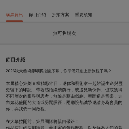
購票資訊
節目介紹
折扣方案
重要須知
無可售場次
節目介紹
2026秋天藝術節即將拉開序幕，你準備好踏上新旅程了嗎？
本屆精心策劃 8 檔精彩節目，邀你和藝術家一起辨認生命與歷
史留下的印記，帶著感悟繼續前行，或遇見新伙伴、也或獲得
不同層次的眼界與思考，無論是藉由戲劇、舞蹈還是音樂，走
向繁花盛開的大道或另闢蹊徑，兩廳院都誠摯邀請身為會員的
你，與我們一同啟程。
在大幕拉開前，策展團隊將親自帶路！
作品探討的深刻議題、藝術家的創作歷程，以及鮮為人知的幕