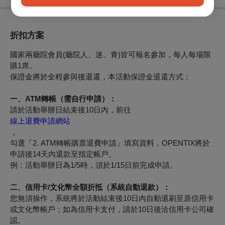
折扣方案
國家兩廳院會員(廳院人、迷、青)皆可報名參加，每人每場限
購1席。
保證金將於全程參與後退還，
本活動保證金退還方式：
一、ATM轉帳（需自行申請）：
請於活動舉辦日結束後10日內，前往
線上退費申請網站
，
勾選「2. ATM轉帳購票退費申請」填寫資料，OPENTIX將於
申請後14天內退款至指定帳戶。
例：活動舉辦日為1/5時，須於1/15日前完成申請。
二、信用卡/文化幣全額折抵（系統自動退款）：
您無須操作，系統將於活動結束後10日內自動退刷至原信用卡
或文化幣帳戶；如為信用卡支付，請於10日後洽信用卡公司確
認。