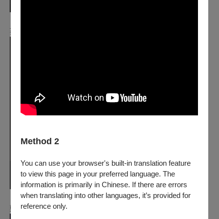
蔡如歆
（國家兩廳院 節目製作組組長）
Method 2
You can use your browser's built-in translation feature
to view this page in your preferred language. The
information is primarily in Chinese. If there are errors
when translating into other languages, it’s provided for
reference only.
鄭伊婷（國家兩廳院 節目製作組組長）