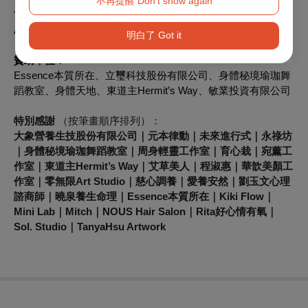
不再提醒 Don't show again
首席贊助：
AROMASE艾瑪絲
明白了 Got it
贊助單位：
Essence本質所在、立璽科技股份有限公司、身體秘境瑜珈舞
蹈教室、身體天地、東道主Hermit’s Way、敏業投資有限公司
特別感謝
（按筆畫順序排列）
：
大象營養生技股份有限公司｜元本律動｜未來進行式｜永祿坊
｜身體秘境瑜珈舞蹈教室｜周身輕靈工作室｜育心栽｜宛薰工
作室｜東道主Hermit’s Way｜艾草美人｜程淑惠｜華歆美顏工
作室｜零無限Art Studio｜慈心調養｜愛養安然｜劉玉文心理
諮商師｜曉泉養生命理｜Essence本質所在｜Kiki Flow｜
Mini Lab｜Mitch｜NOUS Hair Salon｜Rita好心情有氧｜
Sol. Studio｜TanyaHsu Artwork