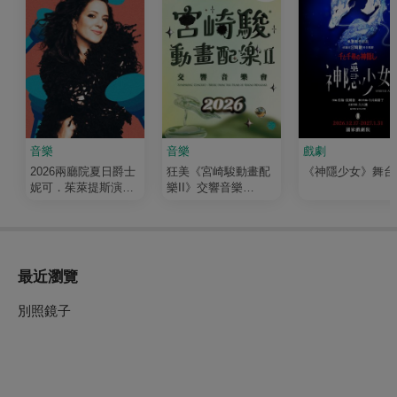
音樂
音樂
戲劇
2026兩廳院夏日爵士
狂美《宮崎駿動畫配
《神隱少女》舞台
妮可．茱萊提斯演唱
樂II》交響音樂
會
會-2026暖心巡演
最近瀏覽
別照鏡子