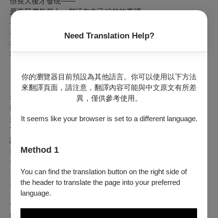
但長大後才發現——
原來我們每個人，都活在自己編的故事裡。
有人等待王子出現。
有人拼命證明自己值得被愛。
Need Translation Help?
有人戴著面具活成別人期待的樣子。
有人明明受傷了，卻還在努力演出幸福快樂的結局。
《Mirror, Mirror, on the wall.》別照鏡子
你的瀏覽器目前預設為其他語言。你可以使用以下方法
來翻譯頁面，請注意，翻譯內容可能與中文原文有所差
坤劇場集結18位百工演員，
異，僅供參考使用。
以自身經驗為素材，重新詮釋現代版的《白雪公主》、《灰姑
It seems like your browser is set to a different language.
娘》、《小美人魚》。
當公主開始質疑劇本、王子失去方向、當反派終於說出真心
話，
Method 1
那些被隱藏在童話背後的孤獨、慾望、嫉妒、羞愧與渴望，將
一一浮現。
You can find the translation button on the right side of
the header to translate the page into your preferred
這是一場介於現實與幻想之間的旅程。
language.
也是一次照見自己的機會。
鏡子裡的，究竟是童話角色？