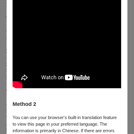
還是我們自己？
當你發現鏡子也在注視著你，
那，這一切真的存在嗎？
━━━━━━━━━━━━━━━━━━━━━━━━
坤劇場第陸號作品
《Mirror Mirror on the wall 》別照鏡子
演出日期｜
2026.09.04（五）－09.06（日）
演出地點｜
華山烏梅劇院
演出單位｜坤劇場 KUN Theatre
一齣讓你笑著走進來，
卻帶著眼淚離開的魔幻傷痕喜劇。
工作團隊
（依姓名筆畫順序）
Method 2
集體創作：左念豫、江如珠、林玉華、吳玉蓮、阿貝、林盈
伶、洪婧元、俞懿庭、孫立倫、納塔莉、張月霞、黃一賢、黃
You can use your browser's built-in translation feature
雁萍、楊宜芬、趙珮妤、陳欣怡、陳盈伶、蘇莞文
to view this page in your preferred language. The
製作人/執行導演/舞台監督：朱坤靈
information is primarily in Chinese. If there are errors