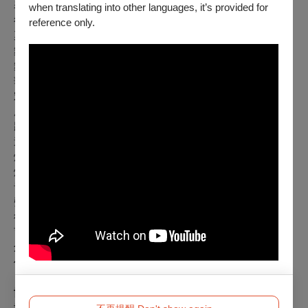
表演顧問：朱宏章
when translating into other languages, it’s provided for
行銷統籌：林彥伶
reference only.
票務統籌：吳幸奇、戴元元
舞台設計/平面設計：楊尚展
舞台美術：小妤、何佩芬、李岢錚、林旻瑩、周育賢、許倬
華、張德芳、楊喬茵、劉玉文、盧洛儀、陳慈蕙、醒陽、簡華
宏、鄭宇秀、鄧璟薇
服裝設計：許珮珊
妝髮設計：庚、羅子晴
造型執行：Mandi、大發、邱詠真、張敦齊
燈光設計：宋喬瑄
燈光技術指導：賴亮嘉
音樂與聲響：魏孝君
聲音技術：田芮安、孟函
行銷公關：Kyra Liu、
呂芯汝、李宛薰、邱詠真、林孟萱、林
育瑄、張斐怡、喬喬、黃齡瑩、莊季磬、愛旭黎
創作師資群：
佑仁、劉至芸、鄒孟翰
協辦單位：
十里杉林社會福利基金會、十里杉林身心健康推廣
協會