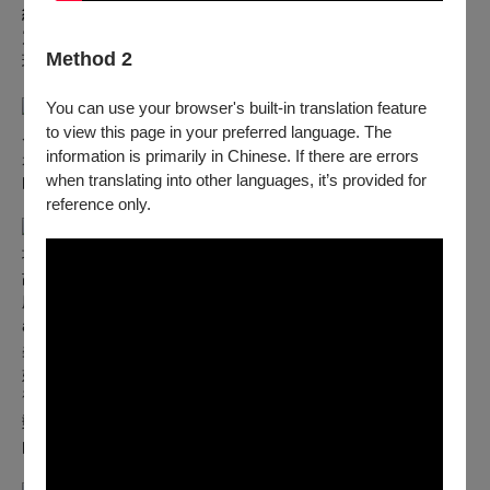
糾葛。
​震撼聽覺，百人齊鳴： 三大合唱團與 LVA歌劇室內管弦樂團
Method 2
現場震撼聯演，重現歌劇史上最著名的合唱與管弦交響。
You can use your browser's built-in translation feature
作品特色與創作構想：
to view this page in your preferred language. The
皮耶特羅·馬斯卡尼的《鄉村騎士》（Cavalleria Rusticana）
information is primarily in Chinese. If there are errors
是一部濃烈而真摯的寫實歌劇。雖然僅為獨幕作品，卻以深刻
when translating into other languages, it’s provided for
的情感與強烈的戲劇張力，贏得了無數觀眾的共鳴。
reference only.
故事簡介：
場景：復活節的教堂廣場
故事發生在西西里島的一個小村莊，正值復活節清晨，村民歡
欣鼓舞迎接這象徵重生的日子。開場合唱〈橘花初放〉（Gli
aranci olezzano）描繪出濃厚的節慶氣氛。
桑圖扎焦急尋找她的情人圖裏杜，前來詢問圖裏杜的母親露琪
婭（Lucia），卻始終無法得到明確回答。她懷疑圖里杜重燃
舊情，暗中與已為人妻的舊愛羅拉（Lola）往來。
郵車夫阿爾菲奧（Alfio）駕車返家，神情愉快，渾然不知自己
的妻子蘿拉正與圖里杜私通。