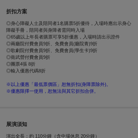
折扣方案
◎身心障礙人士及陪同者1名購票5折優待，入場時應出示身心
障礙手冊，陪同者與身障者需同時入場
◎65歲以上年長者購票可享5折優惠，入場時請出示證件
◎兩廳院付費會員9折、免費會員(廳院青)9折
◎歌劇院付費會員9折、免費會員(學生卡)9折
◎衛武營付費會員9折
◎團票4張 8折
◎輸入優惠代碼8折
※以上優惠「最低票價區」恕無折扣(身障票除外)。
※優惠限擇一使用，恕無法與其它折扣合併。
展演須知
演出全長：
約 110分鐘（含中場休息 20分鐘）