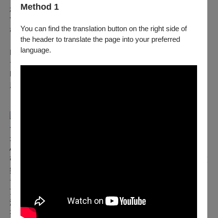
Method 1
林以軒 滕南瑋 陳品豪 王仁瑋
Tenor2
You can find the translation button on the right side of
張桓瑜 吳相儒 潘天譽
林正彥
the header to translate the page into your preferred
language.
Bass1
俞承宏 KawaVaiyan 姚建弘
Bass2
趙北方 劉孟傑 葉俊泓 林柏宏 吳裕泉 林石城
演出亮點
去年屏東演完後，高雄人的敲碗我們聽到了，​今年秋天，南部
最具實力的音樂團體強強聯手，即將在衛武營國家藝術文化中
心，為您重現這部充滿西西里烈日風情的經典鉅獻！
​強強聯手，磅礡編制： 由 La Voix d'AMiS藝術樂坊、高市府聲
樂合唱團、千風歌劇合唱團 三團聯合主辦，集結南台灣頂尖
音樂力量。
​頂尖陣容，傾情獻唱： 歌劇指揮家 劉盛福 兼這次歌劇的導
演，攜手實力派女高音 孫韻璇、男高音 施履誠、女高音 張瑞
芬、女中音 曹忠美,男中音 李達人，共同演繹靈魂深處的愛恨