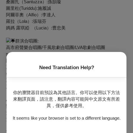
桑圖扎（Santuzza）:孫韻璇
圖里杜(Turiddu):施履誠
阿爾菲奧（Alfio）:李達人
羅拉（Lola）:張瑞芬
媽媽 露琪婭 （Lucia）:曹忠美
群演合唱團:
高市府聲樂合唱團/千風歌劇合唱團/LVA歌劇合唱團
sop1
陳安妮 黃錦玫 何思榆 陳岳凰 龔玉仙
夏雪梅 黃郁婷 張嘉瑩 張婉淳 李曉珍
Need Translation Help?
sop2
王曼嘉 鄧沅宜 許寧真 蔡心月 陳玟妏
王金玲 陳伸如 陳綺 張玉珍
張秋珍
你的瀏覽器目前預設為其他語言。你可以使用以下方法
來翻譯頁面，請注意，翻譯內容可能與中文原文有所差
Alto
異，僅供參考使用。
劉以琳 陳銘珍 陳美玉 梁麗娟 曹忠美 盧美珠
黃麗儀 徐舒嫺 林昕 張雅庭 鄭𣶶瓊 張瑛珍
It seems like your browser is set to a different language.
方淑華 林桂岑 黃佩莉 何嘉儷 林秀麗 黃文葆
Tenor1