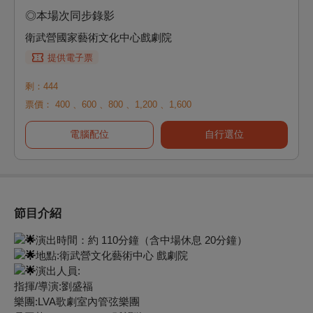
◎本場次同步錄影
衛武營國家藝術文化中心戲劇院
提供電子票
剩：444
票價：
400
、
600
、
800
、
1,200
、
1,600
電腦配位
自行選位
節目介紹
演出時間
：約 110分鐘（含中場休息 20分鐘）
地點:
衛武營文化藝術中心 戲劇院
演出人員:
指揮/導演:劉盛福
樂團:LVA歌劇室內管弦樂團