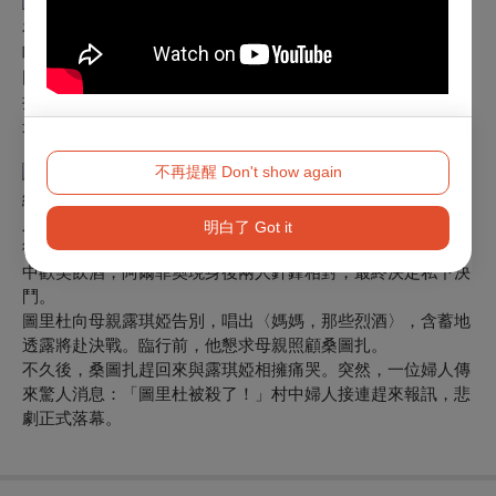
桑圖扎的告白：
在與露琪婭的一段對話中，桑圖扎傾訴她心中的痛苦與屈辱，
唱出經典詠歎調〈聽我說，媽媽〉。
圖里杜歸來，桑圖扎質問他與羅拉的關係，兩人激烈爭執。羅
拉的登場使情況更加緊張，兩位女子相互試探與諷刺。圖里杜
最終將桑圖扎推倒在地，隨洛拉離去。
不再提醒 Don't show again
陰影逐漸逼近：
絕望的桑圖扎將一切告訴了阿爾菲奧，激起他內心的怒火。兩
人共同發誓要為這段背叛討回公道。
明白了 Got it
復活節儀式結束，村民紛紛離開教堂。圖里杜與羅拉混在人群
中歡笑飲酒，阿爾菲奧現身後兩人針鋒相對，最終決定私下決
鬥。
圖里杜向母親露琪婭告別，唱出〈媽媽，那些烈酒〉，含蓄地
透露將赴決戰。臨行前，他懇求母親照顧桑圖扎。
不久後，桑圖扎趕回來與露琪婭相擁痛哭。突然，一位婦人傳
來驚人消息：「圖里杜被殺了！」村中婦人接連趕來報訊，悲
劇正式落幕。