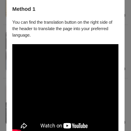
建議年齡 7歲以上
臺北
Method 1
$300 - $500
You can find the translation button on the right side of
the header to translate the page into your preferred
音樂
language.
《浪漫之後》孔德嫺雙簧管獨奏會
2026/8/26 (三) 19:30
建議年齡 7歲以上
臺中
$200
音樂
Bardo 八度旅人
2026/9/3 (四) 19:30
建議年齡 7歲以上
臺北
$600 - $1,200