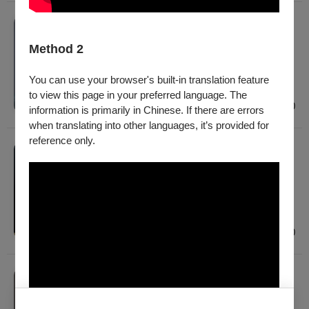
音樂
2026李敏瑄鋼琴獨奏會
Method 2
2026/9/12 (六) 19:30
建議年齡 7歲以上
You can use your browser's built-in translation feature
高雄
to view this page in your preferred language. The
$400
information is primarily in Chinese. If there are errors
when translating into other languages, it’s provided for
reference only.
音樂
法國號詩學
2026/9/22 (二) - 2026/9/24 (四)
建議年齡 7歲以上
臺北、高雄
$500 - $1,200
音樂
PROJECT「D」陳彥璋大提琴獨奏會