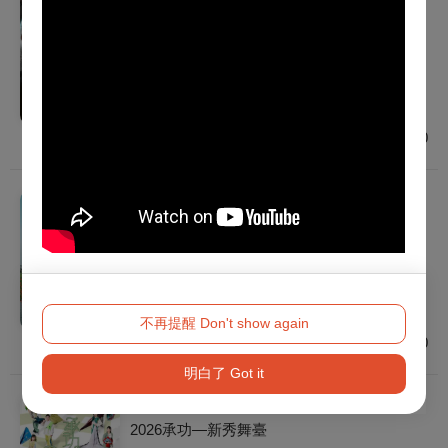
《幻肢。換置》變動能工作室｜2026戲曲夢
工場
2026/9/26 (六) - 2026/9/27 (日)
建議年齡 7歲以上
臺北
$800
戲劇
《找歌仔戲演員主演BL是否搞錯了什麼》毛
斷計畫｜2026戲曲夢工場
2026/10/2 (五) - 2026/10/4 (日)
建議年齡 12歲以上
臺北
不再提醒 Don't show again
$800
明白了 Got it
戲劇
2026承功—新秀舞臺