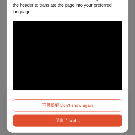
the header to translate the page into your preferred
language.
不再提醒 Don't show again
明白了 Got it
Method 2