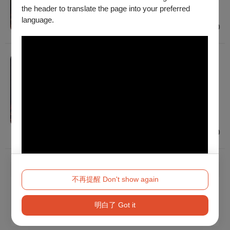
建議年齡 6歲以上
the header to translate the page into your preferred
高雄
language.
$900 - $3,000
戲劇
2026 NTT遇見巨人—當代傳奇劇場《慾望城
國》
2026/12/12 (六) - 2026/12/13 (日)
建議年齡 6歲以上
臺中
$900 - $3,000
已經到底了！
不再提醒 Don't show again
明白了 Got it
Method 2