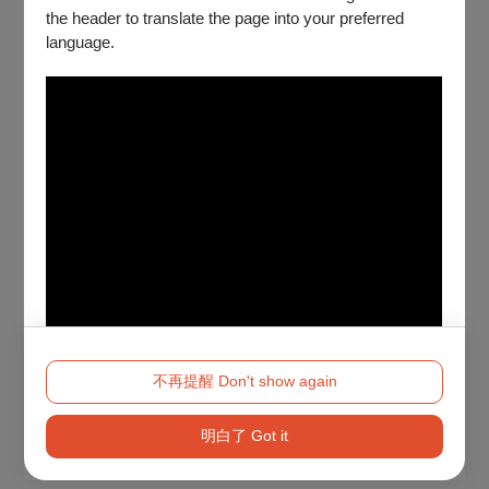
the header to translate the page into your preferred
language.
不再提醒 Don't show again
明白了 Got it
Method 2