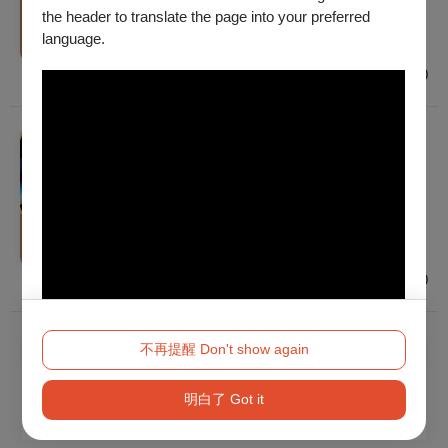
2026/10/24 (六) 14:30
the header to translate the page into your preferred
建議年齡 6歲以上
language.
新竹
$500 - $1,200
音樂
新古典室內樂團《音樂馬戲劇場-邦卡的七彩
布裙》
2026/11/14 (六) - 2026/11/15 (日)
普遍級
臺北
$500 - $3,000
不再提醒 Don't show again
已經到底了！
明白了 Got it
Method 2