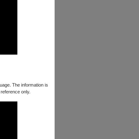
0
guage. The information is
0
 reference only.