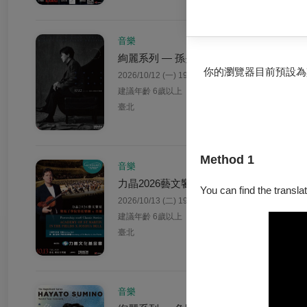
音樂
絢麗系列 — 孫旻秀：巴哈《平均律鍵盤
你的瀏覽器目前預設為
2026/10/12 (一) 19:30
建議年齡 6歲以上
臺北
Method 1
音樂
力晶2026藝文饗宴 —聖馬丁學院管弦樂團 
You can find the translat
2026/10/13 (二) 19:30
建議年齡 6歲以上
臺北
音樂