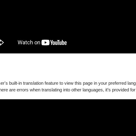
$800 - $4,00
's built-in translation feature to view this page in your preferred lan
$800 - $3,60
there are errors when translating into other languages, it’s provided for