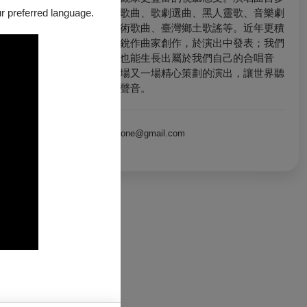
元，涵蓋宗教歌曲、歌劇選曲、黑人靈歌、音樂劇
our preferred language.
選粹、中國藝術歌曲、臺灣鄉土歌謠等。近年更積
極委託臺灣新銳作曲家創作，於演出中發表；我們
期盼這片土地也能生長出屬於我們自己的合唱音
樂，並透過一場又一場精心策劃的演出，讓世界聽
ntuchorusone@gmail.com