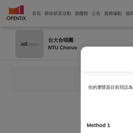
首頁
藝術節及活動
旗艦館
公告
服務據點
協
台大合唱團
NTU Chorus
目前
你的瀏覽器目前預設為
Method 1