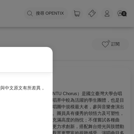
搜尋 OPENTIX
訂閱
關於我們
能與中文原文有所差異，
台大合唱團（NTU Chorus）是國立臺灣大學合唱
團，為臺灣合唱界中較為活躍的學生團體，也是目
前大專院校合唱團中規模最大者，參與音樂會演出
人數多逾百人。團員具有優秀的領悟力及可塑性，
並且對於音樂充滿高度的熱忱；不僅嘗試各種曲
目，演出形式更力求創新，搭配舞台燈光與肢體動
作設計，帶給觀眾更豐富的視聽感受。演唱曲目多