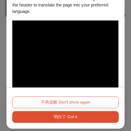
普遍級
the header to translate the page into your preferred
臺北
language.
$500 - $1,600
已經到底了！
不再提醒 Don't show again
明白了 Got it
Method 2