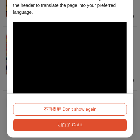
普遍級
the header to translate the page into your preferred
雲林
language.
$100
戲劇
2026新莊有好戲-真雲林閣掌中劇團《食夢傳
說》
2026/9/12 (六) - 2026/9/13 (日)
普遍級
新北
$200
已經到底了！
不再提醒 Don't show again
明白了 Got it
Method 2