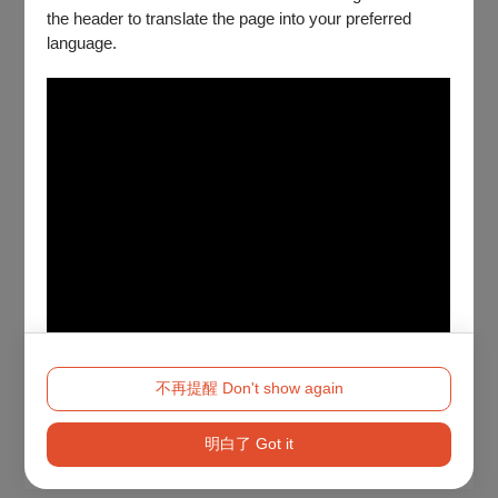
the header to translate the page into your preferred
language.
不再提醒 Don't show again
明白了 Got it
Method 2