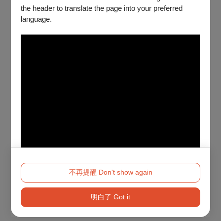
the header to translate the page into your preferred
language.
不再提醒 Don't show again
明白了 Got it
Method 2