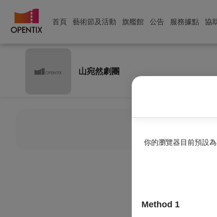
首頁
藝術節及活動
旗艦館
公告
服務據點
協
山宛然劇團
目前
你的瀏覽器目前預設為
Method 1