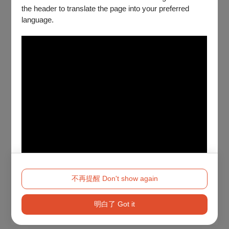
the header to translate the page into your preferred
language.
不再提醒 Don't show again
明白了 Got it
Method 2