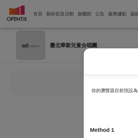
首頁
藝術節及活動
旗艦館
公告
服務據點
協
臺北華新兒童合唱團
目前
你的瀏覽器目前預設為
Method 1