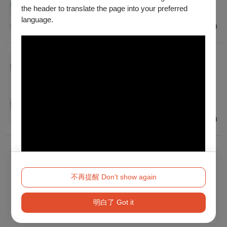
普遍級
the header to translate the page into your preferred
雲林
language.
$100
戲劇
雲林奇譚麥寮借屍還魂
2026/11/29 (日) 14:30
普遍級
雲林
$100
已經到底了！
不再提醒 Don't show again
明白了 Got it
Method 2