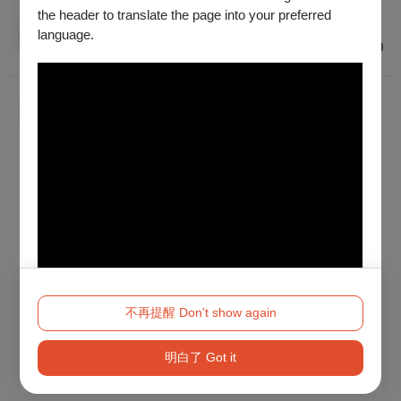
普遍級
the header to translate the page into your preferred
臺北
language.
$600 - $1,000
已經到底了！
不再提醒 Don't show again
明白了 Got it
Method 2