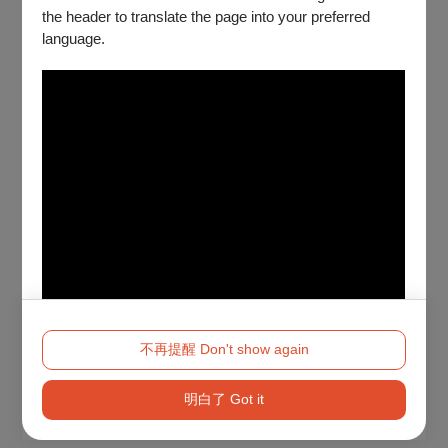
the header to translate the page into your preferred
language.
不再提醒 Don't show again
明白了 Got it
Method 2