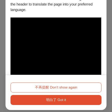
the header to translate the page into your preferred
language.
不再提醒 Don't show again
明白了 Got it
Method 2