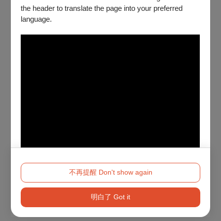
the header to translate the page into your preferred
language.
不再提醒 Don't show again
明白了 Got it
Method 2