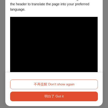
the header to translate the page into your preferred
language.
不再提醒 Don't show again
明白了 Got it
Method 2