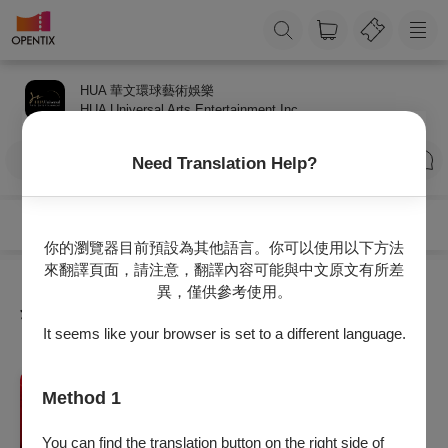
HUA 華文環球藝術娛樂
HUA Universal Arts Entertainment Inc.
訂閱
Need Translation Help?
你的瀏覽器目前預設為其他語言。你可以使用以下方法
來翻譯頁面，請注意，翻譯內容可能與中文原文有所差
異，僅供參考使用。
全部節目
It seems like your browser is set to a different language.
戲劇
Method 1
國際共製大型音樂劇 囍宴
2026/9/27 (日) 14:30
You can find the translation button on the right side of