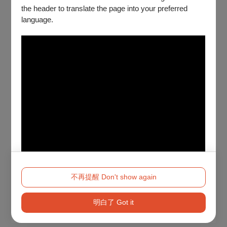
the header to translate the page into your preferred
language.
不再提醒 Don't show again
明白了 Got it
Method 2