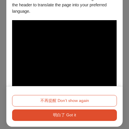
the header to translate the page into your preferred
language.
不再提醒 Don't show again
明白了 Got it
Method 2