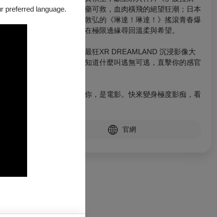
毒》，狂到無藥可救，血肉橫飛的絕望狂潮；日本
our preferred language.
導演專題山下敦弘的《琳達！琳達！》搖滾青春爆
擊你的心臟，在極限邊緣尋回溫柔與希望。
招牌必看亞洲最狂XR DREAMLAND 沉浸影像大
展，沉進去才知道什麼叫逃無可逃，直擊你的感官
底線。
不是病毒卡住你，是電影。快來變身極度影痴，看
官網