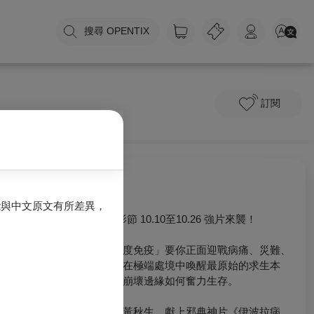
搜尋 OPENTIX
訂閱
關於我們
能與中文原文有所差異，
2025 高雄電影節 10.10至10.26 強片來襲！
年度主題「極度免疫」要你正面迎戰病痛、災難、
畸戀與崩壞，在極端處境中喚醒最原始的求生本
能，揭示人在崩壞邊緣如何奮力生存。
焦點影人專題黃秋生，獻上邪典神片《伊波拉病