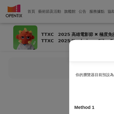
首頁
藝術節及活動
旗艦館
公告
服務據點
協
𝗧𝗧𝗫𝗖 𝟮𝟬𝟮𝟱 高雄電影節 ✖ 極度
𝗧𝗧𝗫𝗖 𝟮𝟬𝟮𝟱 𝗞𝗮𝗼𝗵𝘀𝗶𝘂𝗻𝗴 𝗙𝗶𝗹𝗺 𝗙𝗲
目前
你的瀏覽器目前預設為
Method 1