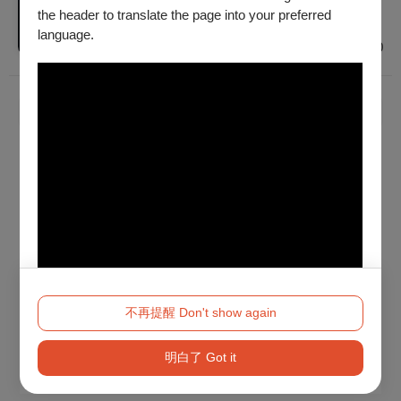
普遍級
the header to translate the page into your preferred
臺中
language.
$300 - $800
已經到底了！
不再提醒 Don't show again
明白了 Got it
Method 2