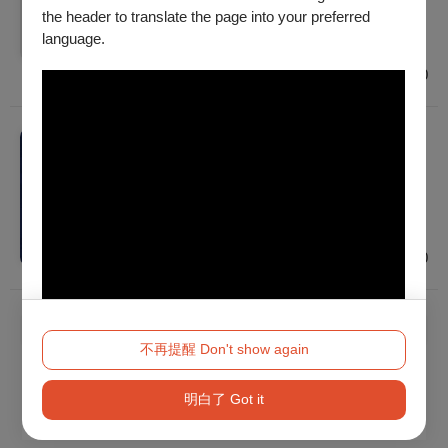
2026/9/19 (六) 19:30
the header to translate the page into your preferred
建議年齡 7歲以上
language.
高雄
$500 - $2,200
音樂
【ESO 大師精選】曠野之光－梵志登與ESO
2026/10/9 (五) - 2026/10/11 (日)
建議年齡 7歲以上
臺北
$800 - $3,600
已經到底了！
不再提醒 Don't show again
明白了 Got it
Method 2