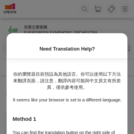
長榮交響樂團
EVERGREEN SYMPHONY ORCHESTRA
訂閱
加入主辦會員
Need Translation Help?
你的瀏覽器目前預設為其他語言。你可以使用以下方法
來翻譯頁面，請注意，翻譯內容可能與中文原文有所差
異，僅供參考使用。
全部節目
It seems like your browser is set to a different language.
音樂
Method 1
【ESO 2026】紐約回聲──后正宇、喬恩．
基穆拉．帕克與ESO
You can find the translation button on the right side of