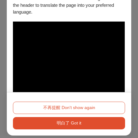
the header to translate the page into your preferred
language.
不再提醒 Don't show again
明白了 Got it
Method 2