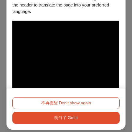
the header to translate the page into your preferred
language.
不再提醒 Don't show again
明白了 Got it
Method 2