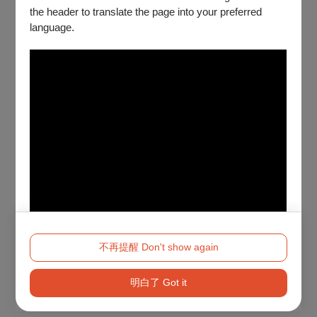
the header to translate the page into your preferred
language.
不再提醒 Don't show again
明白了 Got it
Method 2