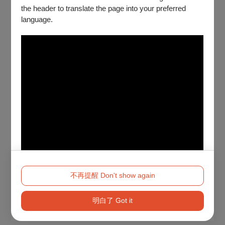
the header to translate the page into your preferred
language.
不再提醒 Don't show again
明白了 Got it
Method 2