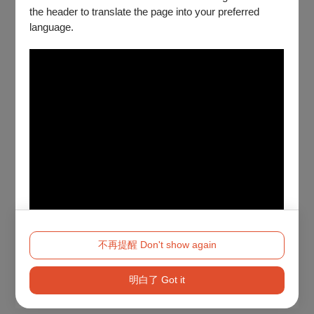
the header to translate the page into your preferred
language.
不再提醒 Don't show again
明白了 Got it
Method 2