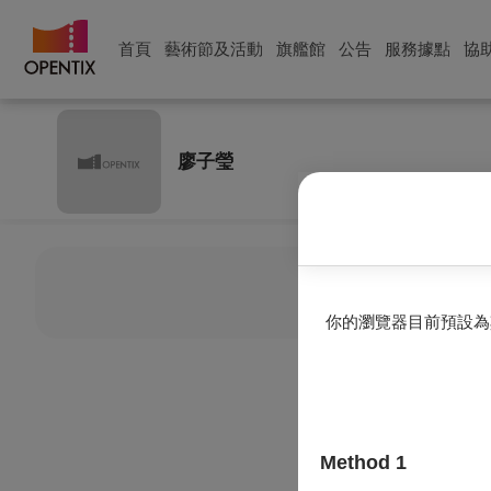
首頁
藝術節及活動
旗艦館
公告
服務據點
協
廖子瑩
目前
你的瀏覽器目前預設為
Method 1