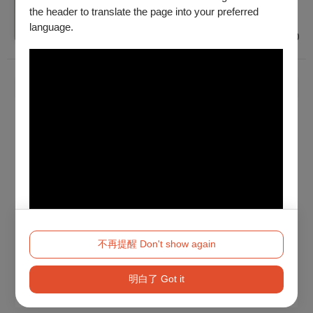
普遍級
the header to translate the page into your preferred
新北
language.
$1,200 - $2,000
已經到底了！
不再提醒 Don't show again
明白了 Got it
Method 2