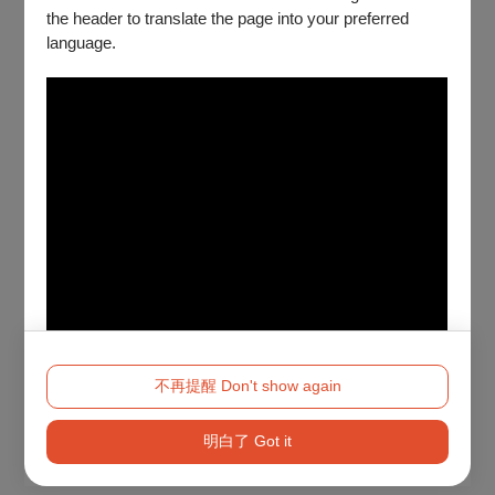
the header to translate the page into your preferred
language.
不再提醒 Don't show again
明白了 Got it
Method 2