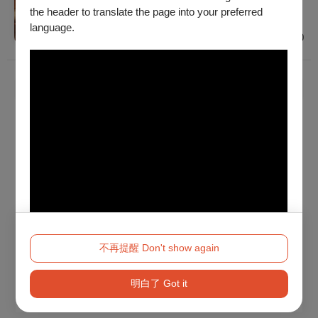
普遍級
the header to translate the page into your preferred
臺北
language.
$300 - $500
已經到底了！
不再提醒 Don't show again
明白了 Got it
Method 2