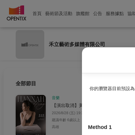
首頁
藝術節及活動
旗艦館
公告
服務據點
協
禾立藝術多媒體有限公司
全部節目
你的瀏覽器目前預設為
音樂
【演出取消】黃若愛鋼琴獨奏會《琴鍵上
2026/8/28 (五) 19:30
建議年齡 6歲以上
Method 1
高雄