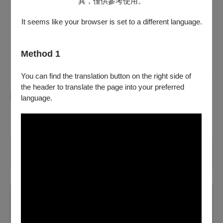
異，僅供參考使用。
網站
，依照付款方式提出申請。
It seems like your browser is set to a different language.
已取紙本票券：請持全套票券至OPENTIX臺北、臺中、
臺南、高雄四大服務處辦理，或將存摺影本（刷卡購票
無須提供）、票券、姓名電話等聯絡資訊於退票期限前
（郵戳為憑），掛號郵寄至「100012臺北市中正區中山
Method 1
南路21-1號 OPENTIX 退票小組收」。退票郵寄前請記
下票面之訂單編號，並請妥善保存掛號收據。
You can find the translation button on the right side of
the header to translate the page into your preferred
貓裏表演藝術節
城市焦點系列
language.
第 1 步 請先選擇購買套數
套票數量