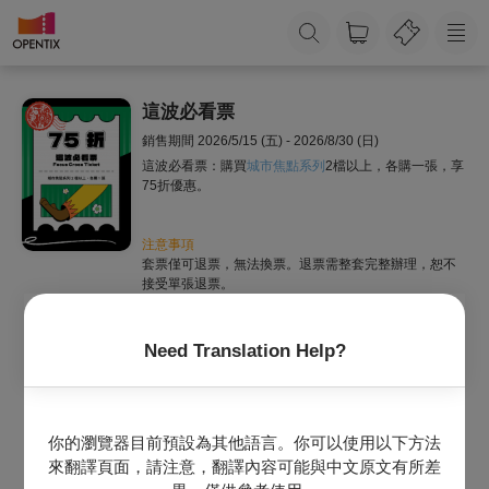
這波必看票
銷售期間
2026/5/15 (五) - 2026/8/30 (日)
這波必看票：購買
城市焦點系列
2檔以上，各購一張，享
75折優惠。
注意事項
套票僅可退票，無法換票。退票需整套完整辦理，恕不
接受單張退票。
退票期限：
最遲需於所購買的首場演出日
10
日前辦理。例如：套票
內包含演出時間為6/21、9/18、12/25的三張票券，該套
Need Translation Help?
票之退票期限則需以首場6/21為基準推算，最晚須於
6/11前辦理退票，逾期無法受理。
退票手續費：
每張退票收取票面售價10%手續費；如各節目另有不同
你的瀏覽器目前預設為其他語言。你可以使用以下方法
手續費規定者，請依該節目標示之手續費為主。
退票辦法：
來翻譯頁面，請注意，翻譯內容可能與中文原文有所差
電子票或尚未取紙本票：請至退票申請