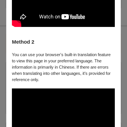
第 2 步 請點選兩檔以上，每檔各1張
2套以上，購買節
Method 2
目組合必須相同
You can use your browser's built-in translation feature
to view this page in your preferred language. The
information is primarily in Chinese. If there are errors
2026貓裏表演藝術節《小子復仇記》
when translating into other languages, it’s provided for
2026/8/8 (六) - 2026/8/9 (日)
reference only.
選擇